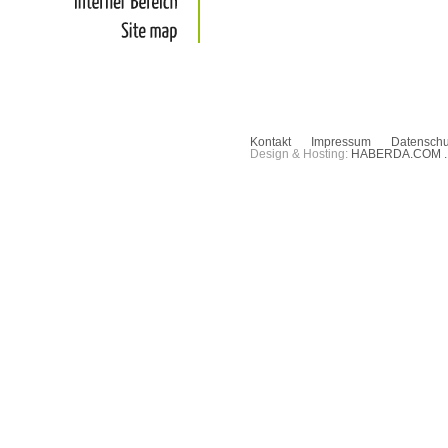
Interner
Bereich
Site
map
Kontakt
Impressum
Datenschu
Design & Hosting:
HABERDA.COM 