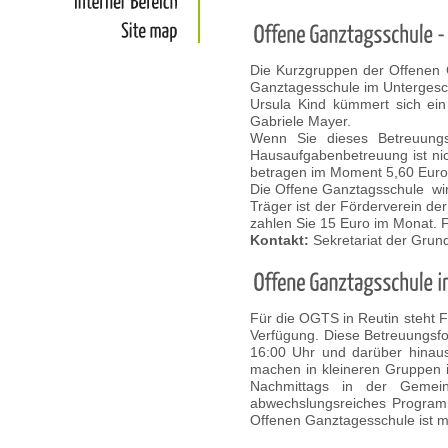
Interner
Bereich
Site
map
Die Kurzgruppen der Offenen 
Ganztagesschule im Untergesch
Ursula Kind kümmert sich ein
Gabriele Mayer.
Wenn Sie dieses Betreuungs
Hausaufgabenbetreuung ist nic
betragen im Moment 5,60 Euro
Die Offene Ganztagsschule wir
Träger ist der Förderverein de
zahlen Sie 15 Euro im Monat. 
Kontakt:
Sekretariat der Gru
Für die OGTS in Reutin steht 
Verfügung. Diese Betreuungsfor
16:00 Uhr und darüber hinau
machen in kleineren Gruppen 
Nachmittags in der Gemei
abwechslungsreiches Programm
Offenen Ganztagesschule ist mi